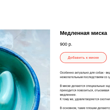
Медленная миска
900
р.
Добавить к миске
Особенно актуально для собак - ве
нежелательным последствиям со з
В миске делаются специальные зад
приходится повозиться, отыскивая 
медленнее.
К тому же, удовлетворяется охотн
В основном, такие плошки делаются